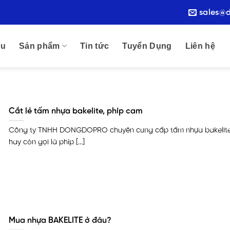
sales@
ệu
Sản phẩm
Tin tức
Tuyển Dụng
Liên hệ
Cắt lẻ tấm nhựa bakelite, phíp cam
Công ty TNHH DONGDOPRO chuyên cung cấp tấm nhựa bakelit
hay còn gọi là phíp [...]
Mua nhựa BAKELITE ở đâu?