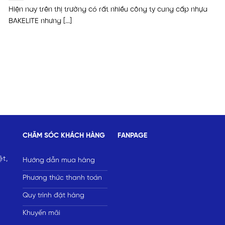
Hiện nay trên thị trường có rất nhiều công ty cung cấp nhựa
BAKELITE nhưng [...]
CHĂM SÓC KHÁCH HÀNG
FANPAGE
ệt,
Hướng dẫn mua hàng
Phương thức thanh toán
Quy trình đặt hàng
Khuyến mãi