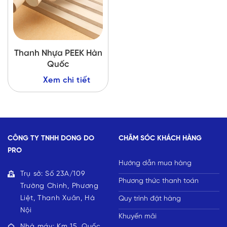
Thanh Nhựa PEEK Hàn
Quốc
Xem chi tiết
CÔNG TY TNHH DONG DO
CHĂM SÓC KHÁCH HÀNG
PRO
Hướng dẫn mua hàng
Trụ sở: Số 23A/109
Phương thức thanh toán
Trường Chinh, Phương
Liệt, Thanh Xuân, Hà
Quy trình đặt hàng
Nội
Khuyến mãi
Nhà máy: Km 15, Quốc