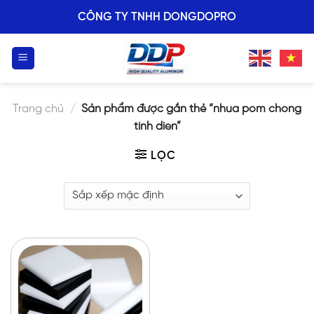
Skip
CÔNG TY TNHH DONGDOPRO
to
content
Trang chủ
/
Sản phẩm được gắn thẻ “nhua pom chong
tinh dien”
LỌC