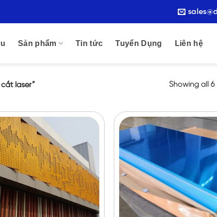
sales@
ệu
Sản phẩm
Tin tức
Tuyển Dụng
Liên hệ
Showing all 6 
ắt laser”