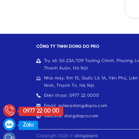
nhôm
tăng
hợp
cao
kim
một
biến
cách
động
đột
tăng
biến
chóng
mặt
do
CÔNG TY TNHH DONG DO PRO
đâu?
Trụ sở: Số 23A/109 Trường Chinh, Phương Li
Thanh Xuân, Hà Nội
Nhà máy: Km 15, Quốc Lộ 1A, Yên Phú, Liên
Ninh, Thanh Trì, Hà Nội
Điện thoại: 0977 22 0000
Email: sales@dongdopro.com
0977 22 00 00
Website: dongdopro.com
Zalo
Copyright 2026 ©
dongdopro