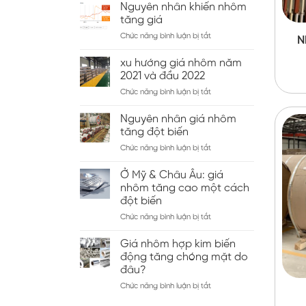
Nguyên nhân khiến nhôm
tăng giá
ở
Chức năng bình luận bị tắt
N
Nguyên
nhân
xu hướng giá nhôm năm
khiến
2021 và đầu 2022
nhôm
ở
Chức năng bình luận bị tắt
tăng
xu
giá
hướng
Nguyên nhân giá nhôm
giá
tăng đột biến
nhôm
ở
Chức năng bình luận bị tắt
năm
Nguyên
2021
nhân
và
Ở Mỹ & Châu Âu: giá
giá
đầu
nhôm tăng cao một cách
nhôm
2022
đột biến
tăng
ở
Chức năng bình luận bị tắt
đột
Ở
biến
Mỹ
Giá nhôm hợp kim biến
&
động tăng chóng mặt do
Châu
đâu?
Âu:
ở
Chức năng bình luận bị tắt
giá
Giá
nhôm