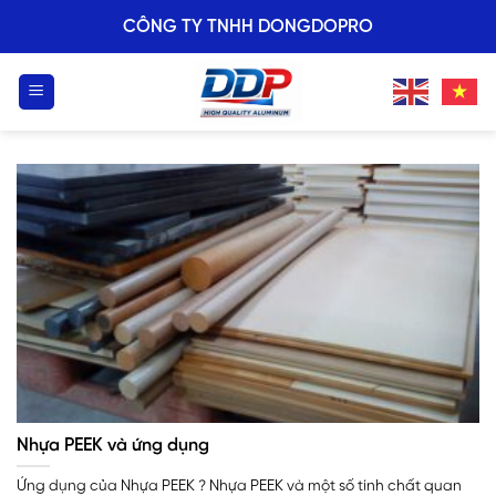
Skip
CÔNG TY TNHH DONGDOPRO
to
content
Nhựa PEEK và ứng dụng
Ứng dụng của Nhựa PEEK ? Nhựa PEEK và một số tính chất quan