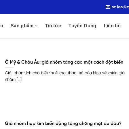
sales@
ệu
Sản phẩm
Tin tức
Tuyển Dụng
Liên hệ
Ở Mỹ & Châu Âu: giá nhôm tăng cao một cách đột biến
Giới phân tích cho biết thuế khai thác mỏ của Nga sẽ khiến giá
nhôm [...]
Giá nhôm hợp kim biến động tăng chóng mặt do đâu?