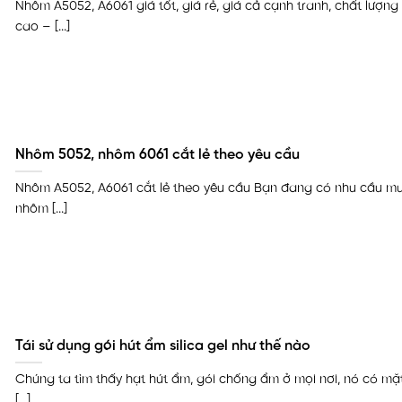
Nhôm A5052, A6061 giá tốt, giá rẻ, giá cả cạnh tranh, chất lượng
cao – [...]
Nhôm 5052, nhôm 6061 cắt lẻ theo yêu cầu
Nhôm A5052, A6061 cắt lẻ theo yêu cầu Bạn đang có nhu cầu m
nhôm [...]
Tái sử dụng gói hút ẩm silica gel như thế nào
Chúng ta tìm thấy hạt hút ẩm, gói chống ẩm ở mọi nơi, nó có mặ
[...]