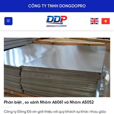
Skip
CÔNG TY TNHH DONGDOPRO
to
content
Phân biệt , so sánh Nhôm A6061 và Nhôm A5052
Công ty Đông Đô xin giới thiệu với quý khách sự khác nhau giữa