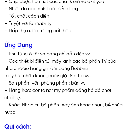
– Chịu được hầu hết các chất kiềm và axit yếu
– Nhiệt độ cao nhiệt độ biến dạng
– Tốt chất cách điện
– Tuyệt vời formability
– Hấp thụ nước tương đối thấp
Ứng Dụng
– Phụ tùng ô tô: vỏ bảng chỉ dẫn đèn vv
– Các thiết bị điện tử: máy lạnh các bộ phận TV của
nhà ở radio băng ghi âm băng Bobbins
máy hút chân không máy giặt Metha vv
– Sản phẩm văn phòng phẩm: bàn vv
– Hàng hóa: container mỹ phẩm đồng hồ đồ chơi
chất liệu
– Khác: Nhạc cụ bộ phận máy ảnh khác nhau, bể chứa
nước
Qui cách: