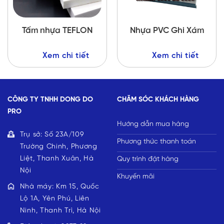
Tấm nhựa TEFLON
Nhựa PVC Ghi Xám
Xem chi tiết
Xem chi tiết
CÔNG TY TNHH DONG DO
CHĂM SÓC KHÁCH HÀNG
PRO
Hướng dẫn mua hàng
Trụ sở: Số 23A/109
Phương thức thanh toán
Trường Chinh, Phương
Liệt, Thanh Xuân, Hà
Quy trình đặt hàng
Nội
Khuyến mãi
Nhà máy: Km 15, Quốc
Lộ 1A, Yên Phú, Liên
Ninh, Thanh Trì, Hà Nội