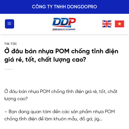
Skip
CÔNG TY TNHH DONGDOPRO
to
content
TIN TỨC
Ở đâu bán nhựa POM chống tĩnh điện
giá rẻ, tốt, chất lượng cao?
Ở đâu bán nhựa POM chống tĩnh điện giá rẻ, tốt, chất
lượng cao?
– Bạn đang quan tâm đến các sản phẩm nhựa POM
chống tĩnh điện để làm khuôn mẫu, đồ gá, jig…