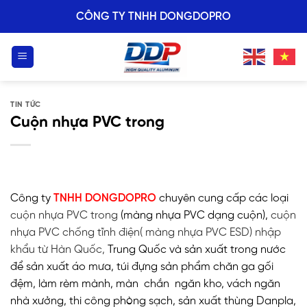
Skip
CÔNG TY TNHH DONGDOPRO
to
content
TIN TỨC
Cuộn nhựa PVC trong
Công ty
TNHH DONGDOPRO
chuyên cung cấp các loại
cuộn nhựa PVC trong
(màng nhựa PVC dạng cuộn),
cuộn
nhựa PVC chống tĩnh điện( màng nhựa PVC ESD) nhập
khẩu từ Hàn Quốc,
Trung Quốc và sản xuất trong nước
để sản xuất áo mưa, túi đựng sản phẩm chăn ga gối
đệm, làm rèm mành, màn chắn ngăn kho, vách ngăn
nhà xưởng, thi công phòng sạch, sản xuất thùng Danpla,