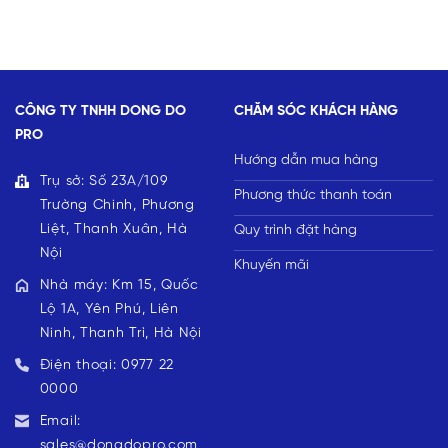
CÔNG TY TNHH DONG DO
CHĂM SÓC KHÁCH HÀNG
PRO
Hướng dẫn mua hàng
Trụ sở: Số 23A/109
Phương thức thanh toán
Trường Chinh, Phương
Liệt, Thanh Xuân, Hà
Quy trình đặt hàng
Nội
Khuyến mãi
Nhà máy: Km 15, Quốc
Lộ 1A, Yên Phú, Liên
Ninh, Thanh Trì, Hà Nội
Điện thoại: 0977 22
0000
Email:
sales@dongdopro.com