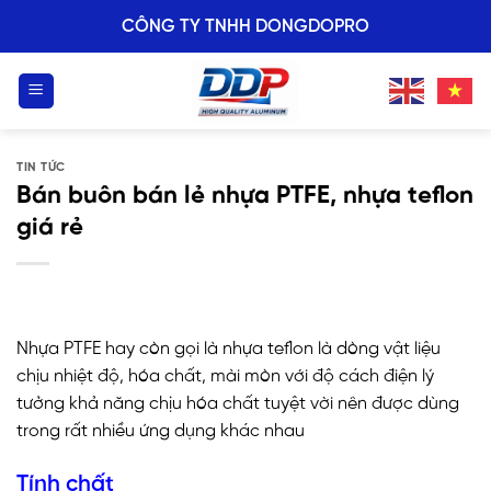
Skip
CÔNG TY TNHH DONGDOPRO
to
content
TIN TỨC
Bán buôn bán lẻ nhựa PTFE, nhựa teflon
giá rẻ
Nhựa PTFE hay còn gọi là nhựa teflon là dòng vật liệu
chịu nhiệt độ, hóa chất, mài mòn với độ cách điện lý
tưởng khả năng chịu hóa chất tuyệt vời nên được dùng
trong rất nhiều ứng dụng khác nhau
Tính chất